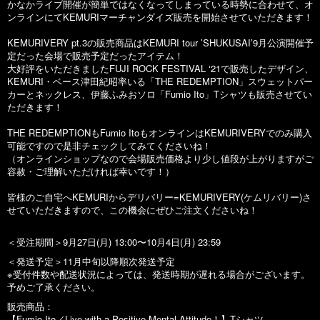
かなかライブ開催が簡単ではなくなってしまっている時勢に合わせて、オ
ンラインにてKEMURIマーチャンダイズ販売を開始させていただきます！
KEMURIVERY pt.3の販売商品はKEMURI tour ’SHUKUSAI’9月公演開催予
定だった会場で販売予定だったアイテム！
大好評をいただきましたFUJI ROCK FESTIVAL ‘21で販売したデザイン、
KEMURI・ベース津田紀昭率いる「THE REDEMPTION」スウェットパー
カーとネックレス、伊藤ふみおソロ「Fumio Ito」Tシャツも販売させてい
ただきます！
THE REDEMPTIONもFumio ItoもオンラインはKEMURIVERYでのみ購入
可能ですので是非チェックしてみてくださいね！
（オンラインショップなので会場販売価格より少し値段が上がりますがご
容赦・ご理解いただければ幸いです！）
皆様のご自宅へKEMURIからデリバリー=KEMURIVERY(ケムリバリー)さ
せていただきますので、この機会にぜひご注文くださいね！
＜受注期間＞9月27日(月) 13:00〜10月4日(月) 23:59
＜発送予定＞11月中旬以降順次発送予定
※受付件数や配送状況によっては、発送時期が遅れる場合がございます。
予めご了承ください。
販売商品：
【Fumio Ito／Live with a Positive Mental Attitude！】Tシャツ