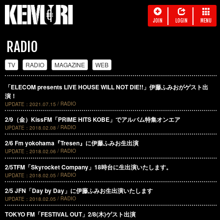
JOIN
LOGIN
MENU
RADIO
TV
RADIO
MAGAZINE
WEB
「ELECOM presents LIVE HOUSE WILL NOT DIE!!」伊藤ふみおがゲスト出
演！
RADIO
UPDATE
2021.07.15
2/9（金）KissFM「PRIME HITS KOBE」でアルバム特集オンエア
RADIO
UPDATE
2018.02.08
2/6 Fm yokohama『Tresen』に伊藤ふみお生出演
RADIO
UPDATE
2018.02.06
2/5TFM「Skyrocket Company」18時台に生出演いたします。
RADIO
UPDATE
2018.02.05
2/5 JFN「Day by Day」に伊藤ふみお生出演いたします
RADIO
UPDATE
2018.02.05
TOKYO FM「FESTIVAL OUT」2/8(木)ゲスト出演