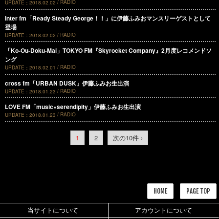
RADIO
UPDATE
2018.02.02
Inter fm「Ready Steady George！！」に伊藤ふみおマンスリーゲストとして
登場
RADIO
UPDATE
2018.02.02
「Ko-Ou-Doku-Mai」TOKYO FM『Skyrocket Company』2月度レコメンドソ
ング
RADIO
UPDATE
2018.02.01
cross fm「URBAN DUSK」伊藤ふみお生出演
RADIO
UPDATE
2018.01.23
LOVE FM「music×serendipity」伊藤ふみお生出演
RADIO
UPDATE
2018.01.23
1
2
次の10件 ›
HOME
PAGE TOP
当サイトについて
アカウントについて